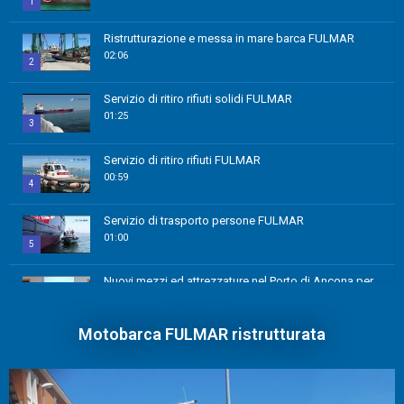
1
Ristrutturazione e messa in mare barca FULMAR
02:06
2
Servizio di ritiro rifiuti solidi FULMAR
01:25
3
Servizio di ritiro rifiuti FULMAR
00:59
4
Servizio di trasporto persone FULMAR
01:00
5
Nuovi mezzi ed attrezzature nel Porto di Ancona per
la tutela ambientale
6
44:45
Motobarca FULMAR ristrutturata