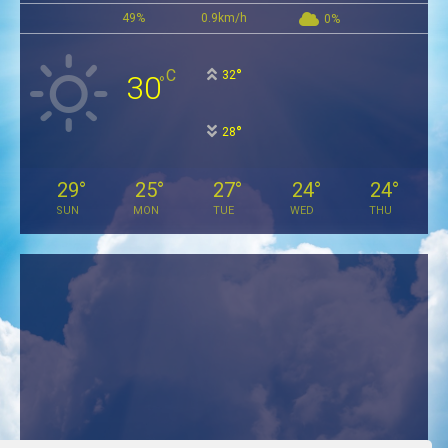
49%
0.9km/h
0%
°
C
32
30
°
°
28
29
°
25
°
27
°
24
°
24
°
SUN
MON
TUE
WED
THU